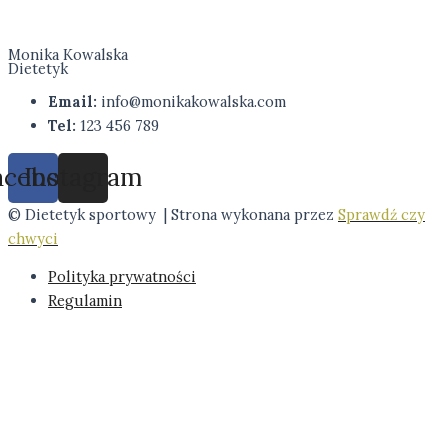
Monika Kowalska
Dietetyk
Email:
info@monikakowalska.com
Tel:
123 456 789
acebook
Instagram
© Dietetyk sportowy | Strona wykonana przez
Sprawdź czy
chwyci
Polityka prywatności
Regulamin