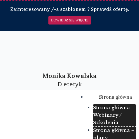
Skip
Zainteresowany /-a szablonem ? Sprawdź ofertę.
to
content
DOWIEDZ SIĘ WIĘCEJ
Monika Kowalska
Dietetyk
Menu
Strona główna
Strona główna –
Webinary /
Szkolenia
Strona główna –
plany