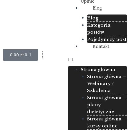
Opinie
Blog
Blog
Kategoria
postów
Pojedynczy post
Kontakt
Wózek
0.00
zł
0
Strona główna
Strona główna –
Webinary /
Szkolenia
Strona główna –
plany
dietetyczne
Strona główna –
kursy online