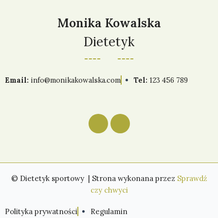
Monika Kowalska
Dietetyk
Email:
info@monikakowalska.com
Tel:
123 456 789
F
I
a
n
c
s
e
t
b
a
o
g
o
r
k
a
© Dietetyk sportowy | Strona wykonana przez
Sprawdź
m
czy chwyci
Polityka prywatności
Regulamin