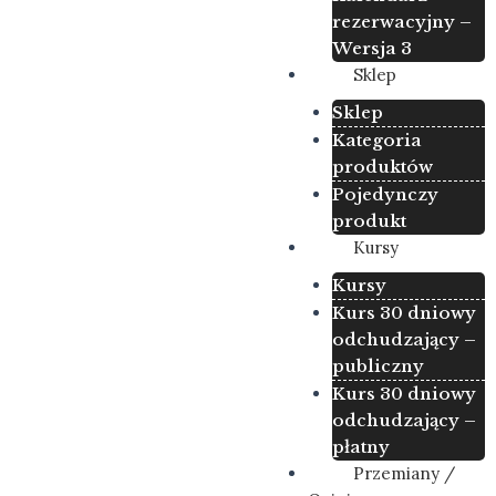
rezerwacyjny –
Wersja 3
Sklep
Sklep
Kategoria
produktów
Pojedynczy
produkt
Kursy
Kursy
Kurs 30 dniowy
odchudzający –
publiczny
Kurs 30 dniowy
odchudzający –
płatny
Przemiany /