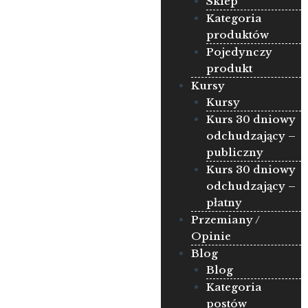
Sklep
Kategoria
produktów
Pojedynczy
produkt
Kursy
Kursy
Kurs 30 dniowy
odchudzający –
publiczny
Kurs 30 dniowy
odchudzający –
płatny
Przemiany /
Opinie
Blog
Blog
Kategoria
postów