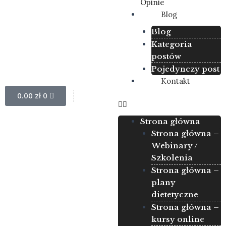
Opinie
Blog
Blog
Kategoria
postów
Pojedynczy post
Kontakt
Wózek
0.00
zł
0
Strona główna
Strona główna –
Webinary /
Szkolenia
Strona główna –
plany
dietetyczne
Strona główna –
kursy online