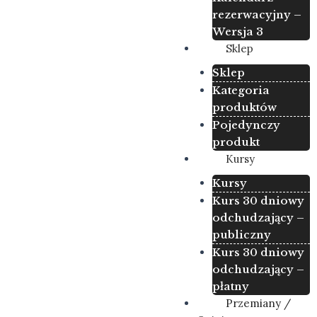
rezerwacyjny –
Wersja 3
Sklep
Sklep
Kategoria
produktów
Pojedynczy
produkt
Kursy
Kursy
Kurs 30 dniowy
odchudzający –
publiczny
Kurs 30 dniowy
odchudzający –
płatny
Przemiany /