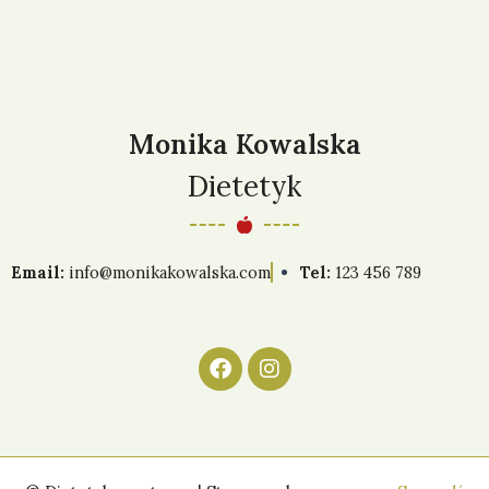
Monika Kowalska
Dietetyk
Email:
info@monikakowalska.com
Tel:
123 456 789
F
I
a
n
c
s
e
t
b
a
o
g
o
r