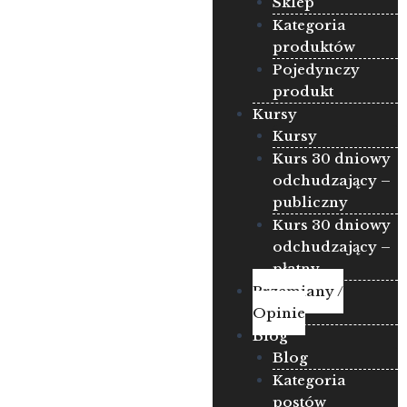
Sklep
Kategoria
produktów
Pojedynczy
produkt
Kursy
Kursy
Kurs 30 dniowy
odchudzający –
publiczny
Kurs 30 dniowy
odchudzający –
płatny
Przemiany /
Opinie
Blog
Blog
Kategoria
postów