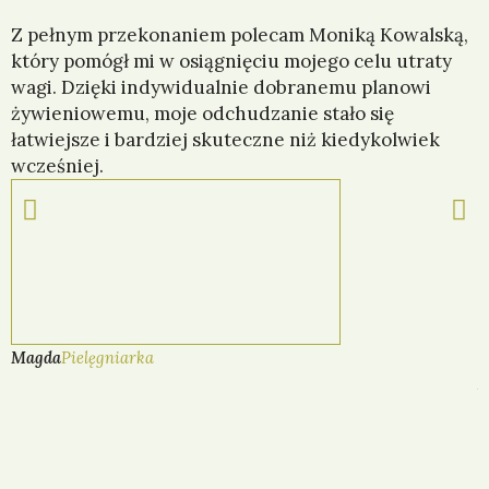
Z pełnym przekonaniem polecam Moniką Kowalską,
J
który pomógł mi w osiągnięciu mojego celu utraty
P
wagi. Dzięki indywidualnie dobranemu planowi
s
żywieniowemu, moje odchudzanie stało się
w
łatwiejsze i bardziej skuteczne niż kiedykolwiek
w
wcześniej.
u
c
P
N
o
a
p
s
r
t
z
ę
e
p
Magda
Pielęgniarka
d
n
A
n
y
i