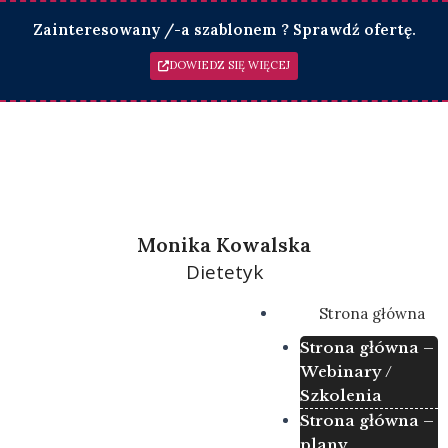
Skip
Zainteresowany /-a szablonem ? Sprawdź ofertę.
to
content
DOWIEDZ SIĘ WIĘCEJ
Monika Kowalska
Dietetyk
Menu
Strona główna
Strona główna –
Webinary /
Szkolenia
Strona główna –
plany