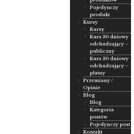
Pojedynczy
produkt
Kursy
Kursy
Kurs 30 dniowy
odchudzający –
publiczny
Kurs 30 dniowy
odchudzający –
płatny
Przemiany /
Opinie
Blog
Blog
Kategoria
postów
Pojedynczy post
Kontakt