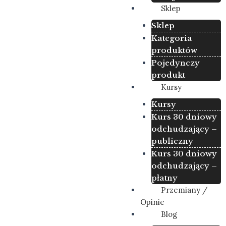
Sklep
Sklep
Kategoria
produktów
Pojedynczy
produkt
Kursy
Kursy
Kurs 30 dniowy
odchudzający –
publiczny
Kurs 30 dniowy
odchudzający –
płatny
Przemiany /
Opinie
Blog