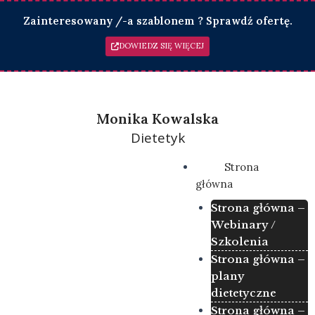
Skip
Zainteresowany /-a szablonem ? Sprawdź ofertę.
to
content
DOWIEDZ SIĘ WIĘCEJ
Monika Kowalska
Dietetyk
Menu
Strona
główna
Strona główna –
Webinary /
Szkolenia
Strona główna –
plany
dietetyczne
Strona główna –