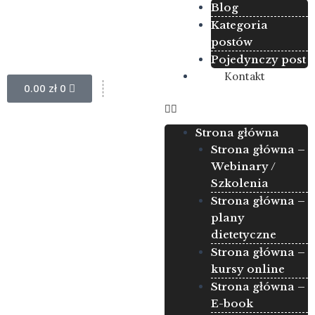
Blog
Kategoria
postów
Pojedynczy post
Kontakt
Wózek
0.00
zł
0
Strona główna
Strona główna –
Webinary /
Szkolenia
Strona główna –
plany
dietetyczne
Strona główna –
kursy online
Strona główna –
E-book