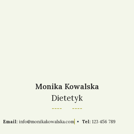
Aktywność fizyczna na co dzień
00:00
Wpływ snu i odpoczynku na proces
00:00
odchudzania
Moduł 4: Motywacja i wsparcie
0/5
Moduł 5: Utrzymanie zdrowej wagi i stylu
0/5
życia
Monika Kowalska
Dietetyk
Email:
info@monikakowalska.com
Tel:
123 456 789