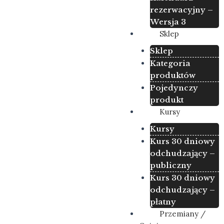
rezerwacyjny –
Wersja 3
Sklep
Sklep
Kategoria
produktów
Pojedynczy
produkt
Kursy
Kursy
Kurs 30 dniowy
odchudzający –
publiczny
Kurs 30 dniowy
odchudzający –
płatny
Przemiany /