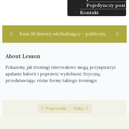
Pojedynczy post
Kontakt
Kurs 30 dniowy odchudzający – publiczny
Moduł 1: Wprowadzenie do zdrowego
0/5
odchudzania
About Lesson
Pokażemy, jak treningi interwałowe mogą przyspieszyć
Moduł 2: Zdrowe nawyki żywieniowe
0/5
spalanie kalorii i poprawić wydolność fizyczną,
przedstawiając różne formy takiego treningu.
Moduł 3: Skuteczne strategie treningowe
0/5
Wybór odpowiedniego programu
00:00
treningowego
Poprzedni
Dalej
Trening siłowy a spalanie kalorii
00:00
Intensywne treningi interwałowe
00:00