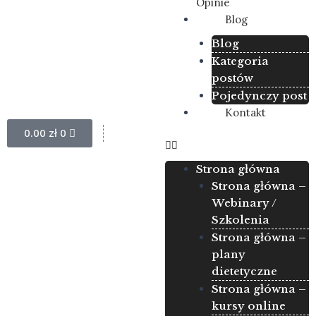
Opinie
Blog
Blog
Kategoria
postów
Pojedynczy post
Kontakt
Wózek
0.00
zł
0
Strona główna
Strona główna –
Webinary /
Szkolenia
Strona główna –
plany
dietetyczne
Strona główna –
kursy online