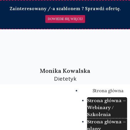
Skip
Zainteresowany /-a szablonem ? Sprawdź ofertę.
to
content
DOWIEDZ SIĘ WIĘCEJ
Monika Kowalska
Dietetyk
Menu
Strona główna
Strona główna –
Webinary /
Szkolenia
Strona główna –
plany