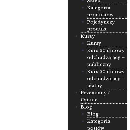
Sklep
Kategoria
produktów
Pojedynczy
produkt
Kursy
Kursy
Kurs 30 dniowy
odchudzający –
publiczny
Kurs 30 dniowy
odchudzający –
płatny
Przemiany /
Opinie
Blog
Blog
Kategoria
postów